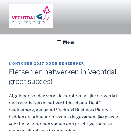
Ga
naar
de
inhoud
VECHTDAL BUSINESS RIDERS
Fietsen en netwerken in het Vechtdal
Menu
GEPLAATST
1 OKTOBER 2017
DOOR
BEHEERDER
OP
Fietsen en netwerken in Vechtdal
groot succes!
Afgelopen vrijdag vond de eerste zakelijke netwerkrit
met racefietsen in het Vechtdal plaats. De 40
deelnemers, genaamd Vechtdal Business Riders
hadden de primeur om vanuit de gezamenlijke passie
voor het wielrennen samen een prachtige tocht te