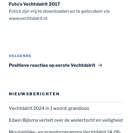
Foto’s Vechtdalrit 2017
Foto’s zijn vrij te downloaden en te gebruiken via
www.vechtdalrit.nl
Bericht
navigatie
Volgend
VOLGENDE
bericht
Positieve reacties op eerste Vechtdalrit
NIEUWSBERICHTEN
Vechtdalrit 2024 in 1 woord: grandioos
Edwin Bijlsma vertelt over de wielertocht en veiligheid
Moutainbike- en gravelprogramma Vechtdalrit 14-06-