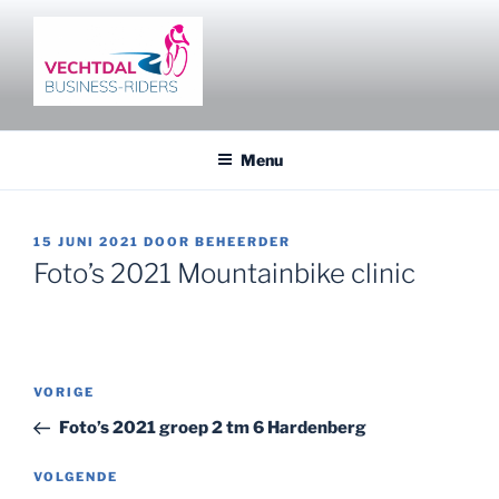
Ga
naar
de
inhoud
VECHTDAL BUSINESS RIDERS
Fietsen en netwerken in het Vechtdal
Menu
GEPLAATST
15 JUNI 2021
DOOR
BEHEERDER
OP
Foto’s 2021 Mountainbike clinic
Bericht
Vorig
VORIGE
navigatie
bericht
Foto’s 2021 groep 2 tm 6 Hardenberg
Volgend
VOLGENDE