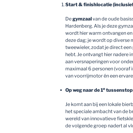
Start & finishlocatie (inclusi
De
gymzaal
van de oude basiss
Hardenberg. Als je deze gymzaa
wordt hier warm ontvangen en 
deze dag; je wordt op diverse
tweewieler, zodat je direct een
hebt. Je ontvangt hier nadere i
aan versnaperingen voor onder
maximaal 6 personen (vooraf in
van voorrijmotor én een ervar
e
Op weg naar de 1
tussensto
Je komt aan bij een lokale bie
het speciale ambacht van de 
wereld van innovatieve fietskle
de volgende groep nadert al vl