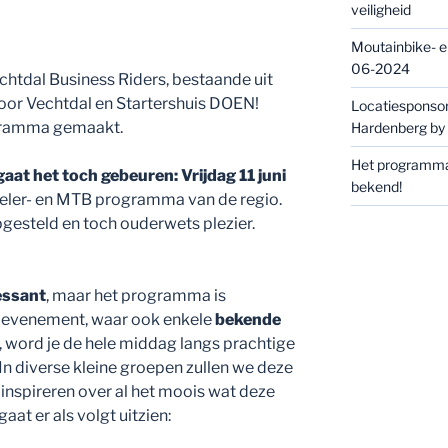
veiligheid
Moutainbike- e
06-2024
htdal Business Riders, bestaande uit
or Vechtdal en Startershuis DOEN!
Locatiesponsor
ogramma gemaakt.
Hardenberg b
Het programma 
aat het toch gebeuren: Vrijdag 11 juni
bekend!
wieler- en MTB programma van de regio.
gesteld en toch ouderwets plezier.
essant
, maar het programma is
et evenement, waar ook enkele
bekende
 word je de hele middag langs prachtige
. In diverse kleine groepen zullen we deze
 inspireren over al het moois wat deze
aat er als volgt uitzien: