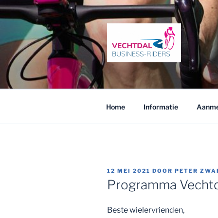
Ga
naar
de
inhoud
VECHTDAL
Fietsen en netwerken in het Ve
Home
Informatie
Aanme
GEPLAATST
12 MEI 2021
DOOR
PETER ZWA
OP
Programma Vechtda
Beste wielervrienden,