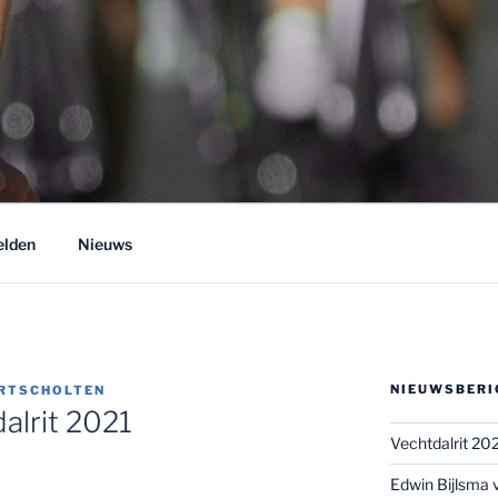
 BUSINESS RIDERS
chtdal
lden
Nieuws
NIEUWSBERI
RTSCHOLTEN
lrit 2021
Vechtdalrit 202
Edwin Bijlsma v