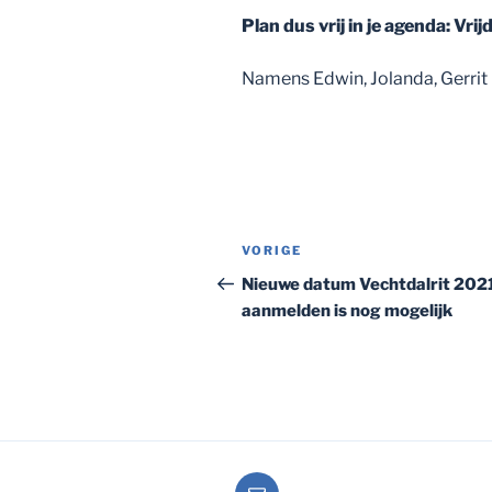
Plan dus vrij in je agenda: Vri
Namens Edwin, Jolanda, Gerrit
Bericht
Vorig
VORIGE
navigatie
bericht
Nieuwe datum Vechtdalrit 202
aanmelden is nog mogelijk
E-