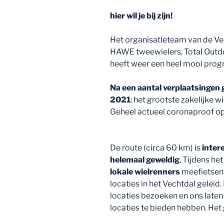
hier wil je bij zijn!
Het organisatieteam van de Vec
HAWE tweewielers, Total Outdo
heeft weer een heel mooi pr
Na een aantal verplaatsingen g
2021
: het grootste zakelijke 
Geheel actueel coronaproof op
De route (circa 60 km) is
inter
helemaal geweldig
. Tijdens h
lokale wielrenners
meefietsen,
locaties in het Vechtdal geleid
locaties bezoeken en ons laten
locaties te bieden hebben. Het g