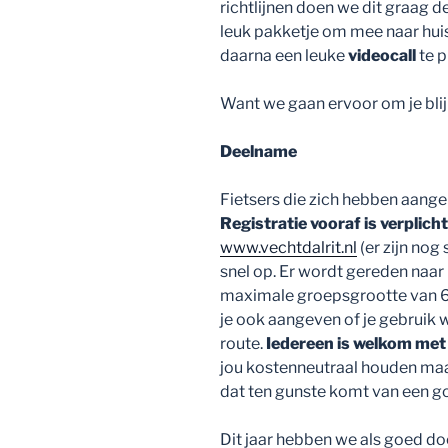
richtlijnen doen we dit graag d
leuk pakketje om mee naar huis
daarna een leuke
videocall
te p
Want we gaan ervoor om je blij
Deelname
Fietsers die zich hebben aang
Registratie vooraf is verplicht
www.vechtdalrit.nl
(er zijn nog 
snel op. Er wordt gereden naa
maximale groepsgrootte van 6
je ook aangeven of je gebruik 
route.
Iedereen is welkom
met 
jou kostenneutraal houden maar
dat ten gunste komt van een g
Dit jaar hebben we als goed do