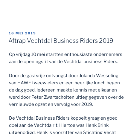
Door de gastvrije ontvangst door Jolanda Wesseling
van HAWE tweewielers en een heerlijke lunch begon
de dag goed. Iedereen maakte kennis met elkaar en
werd door Peter Zwartscholten uitleg gegeven over de
vernieuwde opzet en vervolg voor 2019.
De Vechtdal Business Riders koppelt graag en goed
doel aan de Vechtdalrit. Hiertoe was Henk Brink
uitgenodigd. Henk is voorzitter van Stichting Vecht
voor Jeugd en gaf een heldere inkijk in de visie en
werkwijze van de stichting. Doel is om aan het eind van
dit seizoen een cheque te overhandigen. Iedere
deelnemer aan de Vechtdalrit doneert een deel aan de
stichting.
Vervolgens werd door Gerrit Henk Hutten nadere
uitleg gegeven over de route en veiligheidsaspecten.
Jolanda vertelde over haar onlangs prachtig
gerenoveerde fietsenwinkel. Nadat iedereen