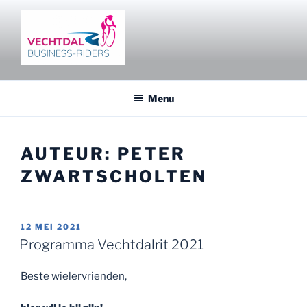
Ga
naar
de
inhoud
VECHTDAL BUSINESS RIDERS
Fietsen en netwerken in het Vechtdal
Menu
AUTEUR:
PETER
ZWARTSCHOLTEN
GEPLAATST
12 MEI 2021
OP
Programma Vechtdalrit 2021
Beste wielervrienden,