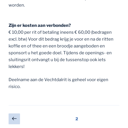
Deelname aan de Vechtdalrit is geheel voor eigen
risico.
Berichten
Vorige
Pagina
2
pagina
paginering
NIEUWSBERICHTEN
Vechtdalrit 2024 in 1 woord: grandioos
Edwin Bijlsma vertelt over de wielertocht en veiligheid
Moutainbike- en gravelprogramma Vechtdalrit 14-06-
2024