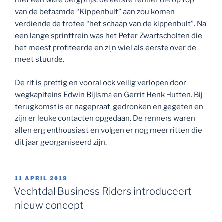
zijn er leuke contacten opgedaan. De renners waren
allen erg enthousiast en volgen er nog meer ritten die
dit jaar georganiseerd zijn.
GEPLAATST
11 APRIL 2019
OP
Vechtdal Business Riders introduceert
nieuw concept
De organisatie van Vechtdal Business Riders is weer
actief aan de
slag gegaan met een nieuw programma voor 2019.
We borduren
voort op de successen van voorgaande edities en
hebben jullie tips
ter harte genomen.
Net als in voorgaande edities worden het gezonde