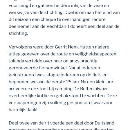
geïnstrueerd was, stapte iedereen op de fiets en
begonnen we aan de eerste 25 km. Na een klein uur
arriveerde de stoet bij camping De Belten alwaar
overheerlijke koffie en gebak stond te wachten. Deze
versnaperingen zijn volledig gesponsord, waarvoor
hartelijk dank!
Deel twee van de rit voerde een deel door Duitsland
met een ware bergprijs: de eerste renner die op top
van de befaamde “Kippenbult” aan zou komen
verdiende de trofee “het schaap van de kippenbult”. Na
een lange sprinttrein was het Peter Zwartscholten die
het meest profiteerde en zijn wiel als eerste over de
meet stuurde.
De rit is prettig en vooral ook veilig verlopen door
wegkapiteins Edwin Bijlsma en Gerrit Henk Hutten. Bij
terugkomst is er nagepraat, gedronken en gegeten en