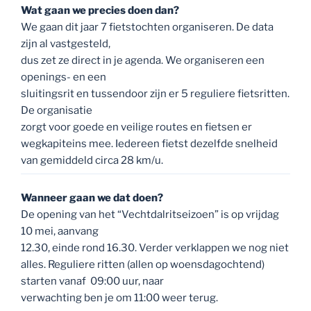
Wanneer gaan we dat doen?
De opening van het “Vechtdalritseizoen” is op vrijdag
10 mei, aanvang
12.30, einde rond 16.30. Verder verklappen we nog niet
alles. Reguliere ritten (allen op woensdagochtend)
starten vanaf 09:00 uur, naar
verwachting ben je om 11:00 weer terug.
De volgende data zijn gepland: 22 mei, 12 juni, 3 juli, 28
augustus en
18 september. De sluiting van “Vechtdalritseizoen” is
op vrijdag 11
oktober, aanvang 12.30, einde rond 16.30. Ook hierover
volgt t.z.t. nadere informatie.
Met wie gaan we dat doen?
Iedereen met passie voor wielrennen, actief in het