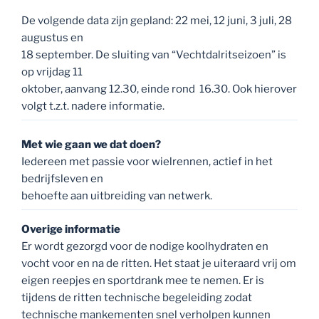
bedrijfsleven en
behoefte aan uitbreiding van netwerk.
Overige informatie
Er wordt gezorgd voor de nodige koolhydraten en
vocht voor en na de ritten. Het staat je uiteraard vrij om
eigen reepjes en sportdrank mee te nemen. Er is
tijdens de ritten technische begeleiding zodat
technische mankementen snel verholpen kunnen
worden.
Zijn er kosten aan verbonden?
€ 10,00 per rit of betaling ineens € 60,00 (bedragen
excl. btw) Voor dit bedrag krijg je voor en na de ritten
koffie en of thee en een broodje aangeboden en
sponsort u het goede doel. Tijdens de openings- en
sluitingsrit ontvangt u bij de tussenstop ook iets
lekkers!