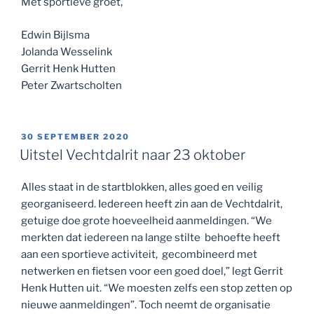
Met sportieve groet,
Edwin Bijlsma
Jolanda Wesselink
Gerrit Henk Hutten
Peter Zwartscholten
GEPLAATST
30 SEPTEMBER 2020
OP
Uitstel Vechtdalrit naar 23 oktober
Alles staat in de startblokken, alles goed en veilig
georganiseerd. Iedereen heeft zin aan de Vechtdalrit,
getuige doe grote hoeveelheid aanmeldingen. “We
merkten dat iedereen na lange stilte behoefte heeft
aan een sportieve activiteit, gecombineerd met
netwerken en fietsen voor een goed doel,” legt Gerrit
Henk Hutten uit. “We moesten zelfs een stop zetten op
nieuwe aanmeldingen”. Toch neemt de organisatie