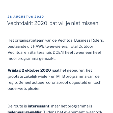
GEPLAATST
28 AUGUSTUS 2020
OP
Vechtdalrit 2020: dat wil je niet missen!
Het organisatieteam van de Vechtdal Business Riders,
bestaande uit HAWE tweewielers, Total Outdoor
Vechtdal en Startershuis DOEN! heeft weer een heel
mooi programma gemaakt.
Vrijdag 2 oktober 2020
gaat het gebeuren: het
grootste zakelijk wieler- en MTB programma van de
regio. Geheel actueel coronaproof opgesteld en toch
ouderwets plezier.
De route is
interessant
, maar het programma is
helemaal geweldig
. Tijdens het evenement, waar ook