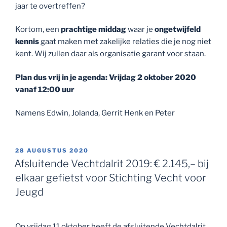
jaar te overtreffen?
Kortom, een
prachtige middag
waar je
ongetwijfeld
kennis
gaat maken met zakelijke relaties die je nog niet
kent. Wij zullen daar als organisatie garant voor staan.
Plan dus vrij in je agenda: Vrijdag 2 oktober 2020
vanaf 12:00 uur
Namens Edwin, Jolanda, Gerrit Henk en Peter
GEPLAATST
28 AUGUSTUS 2020
OP
Afsluitende Vechtdalrit 2019: € 2.145,– bij
elkaar gefietst voor Stichting Vecht voor
Jeugd
Op vrijdag 11 oktober heeft de afsluitende Vechtdalrit