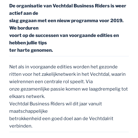
ritten voor het zakelijknetwerk in het Vechtdal, waarin
wielrennen een centrale rol speelt. Via
onze gezamenlijke passie komen we laagdrempelig tot
elkaars netwerk.
Vechtdal Business Riders wil dit jaar vanuit
maatschappelijke
betrokkenheid een goed doel aan de Vechtdalrit
verbinden.
Wat gaan we precies doen dan?
We gaan dit jaar 7 fietstochten organiseren. De data
zijn al vastgesteld,
dus zet ze direct in je agenda. We organiseren een
openings- en een
sluitingsrit en tussendoor zijn er 5 reguliere fietsritten.
De organisatie
zorgt voor goede en veilige routes en fietsen er
wegkapiteins mee. Iedereen fietst dezelfde snelheid
van gemiddeld circa 28 km/u.