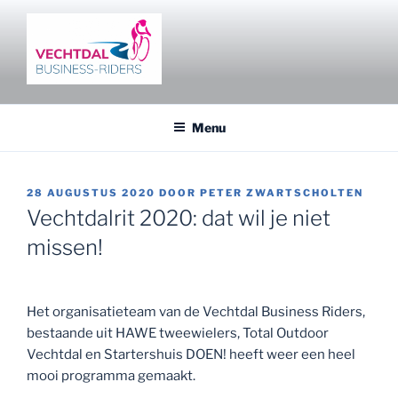
Ga
naar
de
inhoud
VECHTDAL BUSINESS RIDERS
Fietsen en netwerken in het Vechtdal
Menu
GEPLAATST
28 AUGUSTUS 2020
DOOR
PETER ZWARTSCHOLTEN
OP
Vechtdalrit 2020: dat wil je niet
missen!
Het organisatieteam van de Vechtdal Business Riders,
bestaande uit HAWE tweewielers, Total Outdoor
Vechtdal en Startershuis DOEN! heeft weer een heel
mooi programma gemaakt.