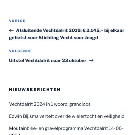
Bericht
Vorig
VORIGE
navigatie
bericht
Afsluitende Vechtdalrit 2019: € 2.145,– bij elkaar
gefietst voor Stichting Vecht voor Jeugd
Volgend
VOLGENDE
bericht
Uitstel Vechtdalrit naar 23 oktober
NIEUWSBERICHTEN
Vechtdalrit 2024 in 1 woord: grandioos
Edwin Bijlsma vertelt over de wielertocht en veiligheid
Moutainbike- en gravelprogramma Vechtdalrit 14-06-