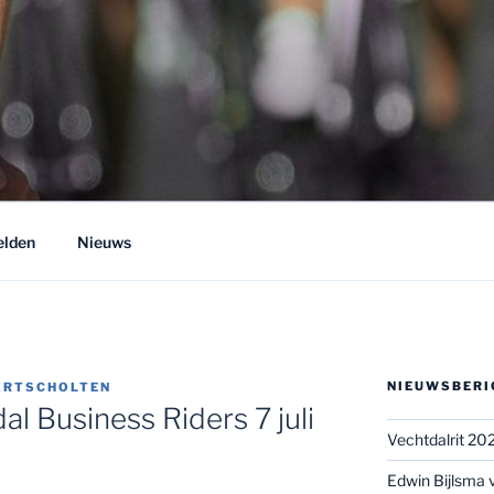
 BUSINESS RIDERS
chtdal
lden
Nieuws
NIEUWSBERI
ARTSCHOLTEN
 Business Riders 7 juli
Vechtdalrit 202
Edwin Bijlsma v