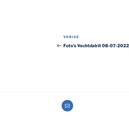
Bericht
Vorig
VORIGE
navigatie
bericht
Foto’s Vechtdalrit 08-07-2022
E-
mail