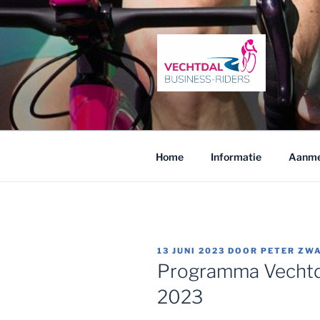
Ga
naar
de
inhoud
VECHTDAL
Fietsen en netwerken in het Ve
Home
Informatie
Aanme
GEPLAATST
13 JUNI 2023
DOOR
PETER ZW
OP
Programma Vechtdal
2023