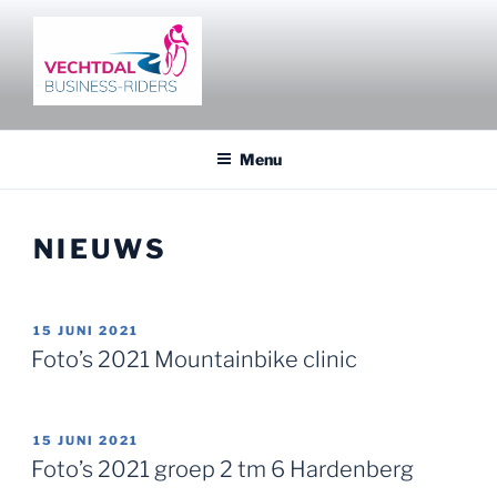
Ga
naar
de
inhoud
VECHTDAL BUSINESS RIDERS
Fietsen en netwerken in het Vechtdal
Menu
NIEUWS
GEPLAATST
15 JUNI 2021
OP
Foto’s 2021 Mountainbike clinic
GEPLAATST
15 JUNI 2021
OP
Foto’s 2021 groep 2 tm 6 Hardenberg