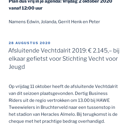
Plan dus vrij in je agenda: Vrijdag 2 oktober 2020
vanaf 12:00 uur
Namens Edwin, Jolanda, Gerrit Henk en Peter
GEPLAATST
28 AUGUSTUS 2020
OP
Afsluitende Vechtdalrit 2019: € 2.145,– bij
elkaar gefietst voor Stichting Vecht voor
Jeugd
Op vrijdag 11 oktober heeft de afsluitende Vechtdalrit
van dit seizoen plaatsgevonden. Dertig Business
Riders uit de regio vertrokken om 13.00 bij HAWE
Tweewielers in Bruchterveld naar een tussenstop in
het stadion van Heracles Almelo. Bij terugkomst is de
cheque met het prachtige bedrag overhandigd.