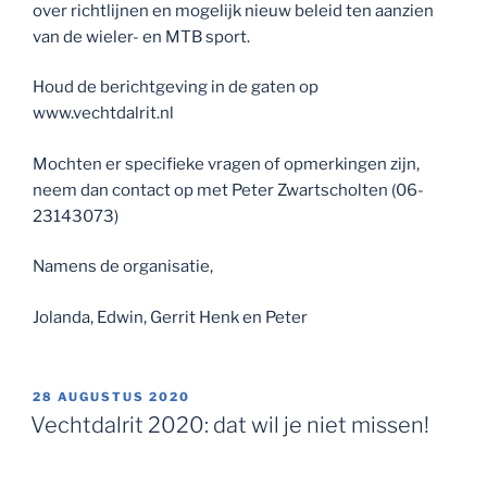
over richtlijnen en mogelijk nieuw beleid ten aanzien
van de wieler- en MTB sport.
Houd de berichtgeving in de gaten op
www.vechtdalrit.nl
Mochten er specifieke vragen of opmerkingen zijn,
neem dan contact op met Peter Zwartscholten (06-
23143073)
Namens de organisatie,
Jolanda, Edwin, Gerrit Henk en Peter
GEPLAATST
28 AUGUSTUS 2020
OP
Vechtdalrit 2020: dat wil je niet missen!