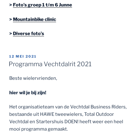
>
Foto’s groep 1 t/m 6 Junne
>
Mountainbike clinic
>
Diverse foto’s
GEPLAATST
12 MEI 2021
OP
Programma Vechtdalrit 2021
Beste wielervrienden,
hier wil je bij zijn!
Het organisatieteam van de Vechtdal Business Riders,
bestaande uit HAWE tweewielers, Total Outdoor
Vechtdal en Startershuis DOEN! heeft weer een heel
mooi programma gemaakt.