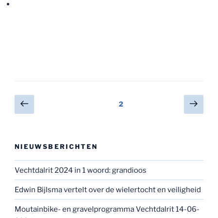
Berichten
Vorige
Volg
Pagina
2
pagina
pagi
paginering
NIEUWSBERICHTEN
Vechtdalrit 2024 in 1 woord: grandioos
Edwin Bijlsma vertelt over de wielertocht en veiligheid
Moutainbike- en gravelprogramma Vechtdalrit 14-06-