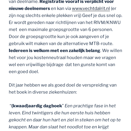
van deelname.
Registratie vooraf is verplicht
voor
nieuwe deelnemers
en kan via
www.vechtdalrit.nl
(er
zijn nog slechts enkele plekken vrij) Geef je dus snel op.
Er wordt gereden naar richtlijnen van het RIVM/KNWU
met een maximale groepsgrootte van 6 personen.
Door de groepsgrootte kun je ook aangeven of je
gebruik wilt maken van de alternatieve MTB-route.
Iedereen is welkom
met een zakelijk belang
. We willen
het voor jou kostenneutraal houden maar we vragen
wel een vrijwillige bijdrage dat ten gunste komt van
een goed doel.
Dit jaar hebben we als goed doel de verspreiding van
het boek in diverse ziekenhuizen:
“
(kwaad)aardig dagboek
”
Een prachtige fase in het
leven. Eind twintigers die hun eerste huis hebben
gekocht en daar hun hart en ziel in steken om het op te
knappen. Maar dan slaat het noodlot toe en krijgt