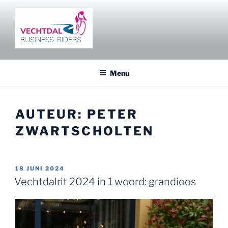
Ga
naar
de
inhoud
VECHTDAL BUSINESS RIDERS
Fietsen en netwerken in het Vechtdal
Menu
AUTEUR:
PETER
ZWARTSCHOLTEN
GEPLAATST
18 JUNI 2024
OP
Vechtdalrit 2024 in 1 woord: grandioos